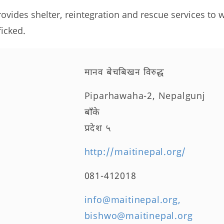
rovides shelter, reintegration and rescue services to
icked.
मानव बेचबिखन विरुद्ध
Piparhawaha-2, Nepalgunj
बाँके
प्रदेश ५
http://maitinepal.org/
081-412018
info@maitinepal.org,
bishwo@maitinepal.org