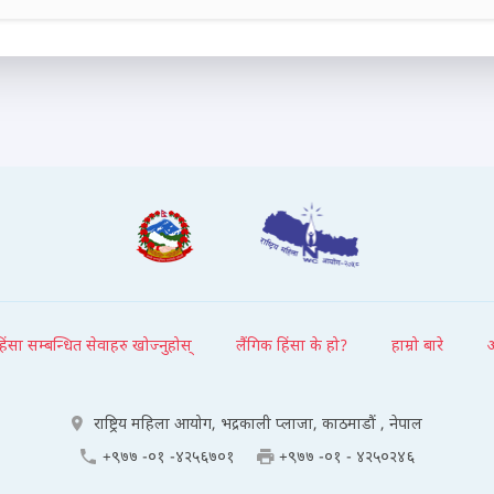
हिंसा सम्बन्धित सेवाहरु खोज्नुहोस्
लैंगिक हिंसा के हो?
हाम्रो बारे
राष्ट्रिय महिला आयोग, भद्रकाली प्लाजा, काठमाडौं , नेपाल
+९७७ -०१ -४२५६७०१
+९७७ -०१ - ४२५०२४६