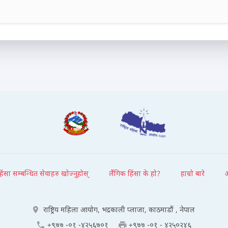
हिंसा सम्बन्धित सेवाहरु खोज्नुहोस्
लैंगिक हिंसा के हो?
हाम्रो बारे
राष्ट्रिय महिला आयोग, भद्रकाली प्लाजा, काठमाडौं , नेपाल
+९७७ -०१ -४२५६७०१
+९७७ -०१ - ४२५०२४६