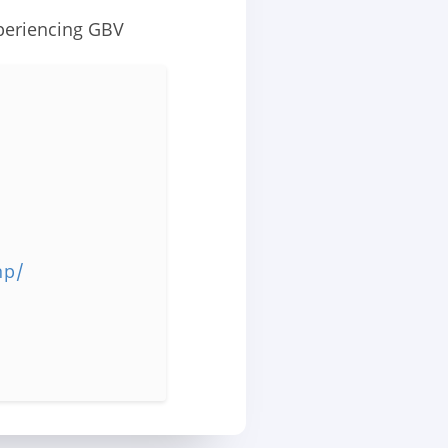
xperiencing GBV
np/